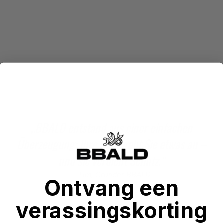
„BBALD entstand aus einer einfachen
Überzeugung: Ihre Haut geht Sie etwas an –
und sie verdient Schutz.“
- Tim, Gründer BBALD
Ontvang een
verassingskorting