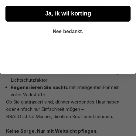
Warum BBALD? Weil Ihre Haut wichtig ist.
Ja, ik wil korting
Männerhaut ist anders: dicker, fettiger und wird oft
vergessen.
Dennoch ist es Ihr größtes Organ – und das erste, das
Nee bedankt.
Sonne, Wind, Stress und Stadtluft aufnimmt.
Deshalb stellen wir Produkte her, die mehr können, als nur
Feuchtigkeit zu spenden:
Nähren und stärken
mit bewährten Inhaltsstoffen
Matt und frisch
ohne Glanz oder Schmutz
Schützen Sie sich vor Hautkrebs
mit hochwertigem
Lichtschutzfaktor
Regenerieren Sie nachts
mit intelligenten Formeln
voller Wirkstoffe
Ob Sie glattrasiert sind, dünner werdendes Haar haben
oder einfach nur Einfachheit mögen –
BBALD ist für Männer, die ihren Kopf ernst nehmen.
Keine Sorge. Nur mit Weitsicht pflegen.